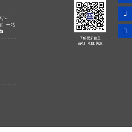
平台-
国）一站
台
了解更多信息
请扫一扫加关注