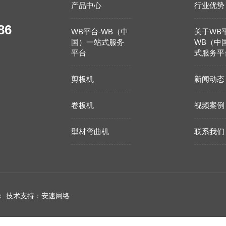
产品中心
行业优势
86
WB平台-WB（中
关于WB
国）一站式服务
WB（中
平台
式服务平
剪板机
新闻动态
卷板机
视频案例
型材弯曲机
联系我们
：
技术支持：安速网络