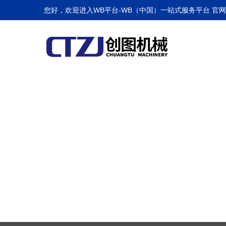
WB平台
您好，欢迎进入WB平台-WB（中国）一站式服务平台 官网
网站WB平台
提示
提示信息